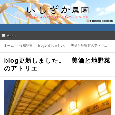
いしざか農園
Menu
コ
ホーム
投稿記事
blog更新しました。 美酒と地野菜のアトリエ
ン
テ
ン
blog更新しました。 美酒と地野菜
ツ
へ
のアトリエ
移
動