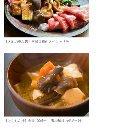
【大地の恵み鍋】玉城屋様のスペシャリテ
【けんちん汁】創業100余年 玉城屋様の伝統の味。