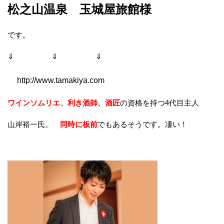
松之山温泉 玉城屋旅館様
です。
⇓ ⇓ ⇓
http://www.tamakiya.com
ワインソムリエ、利き酒師、酒匠
の資格を持つ4代目主人
山岸裕一氏。
同時に板前
でもあるそうです。凄い！