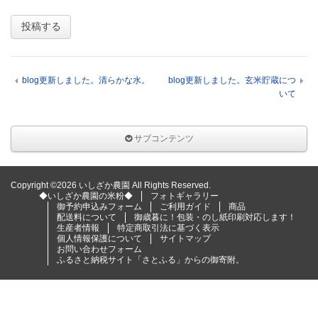
blog更新しました。清らかな水。
blog更新しました。玄米貯蔵につ
いて
サブコンテンツ
Copyright ©2026 いしざか農園 All Rights Reserved.
◆いしざか農園の米粉◆
フォトギャラリー
御予約申込みフォーム
ご利用ガイド
商品
配送料について
御歳暮に！包装・のし紙印刷対応します！
生産者情報
特定商取引法に基づく表示
個人情報保護について
サイトマップ
お問い合わせフォーム
ふるさと納税サイト「さとふる」からの御寄附。